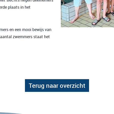
 Met slechts negen deelnemers
rde plaats in het
mmers en een mooi bewijs van
en aantal zwemmers staat het
Terug naar overzicht