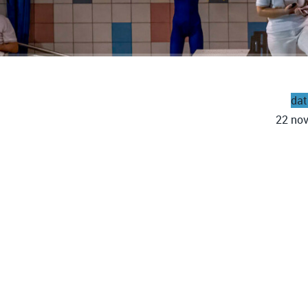
da
22 no