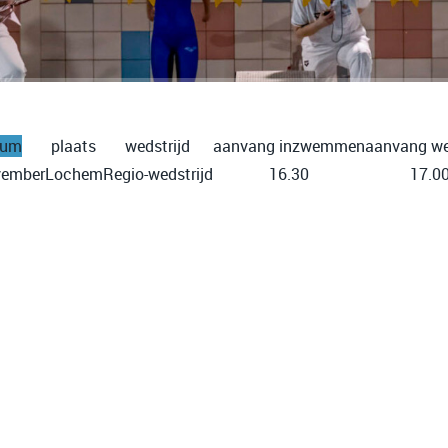
tum
plaats
wedstrijd
aanvang inzwemmen
aanvang we
vember
Lochem
Regio-wedstrijd
16.30
17.0